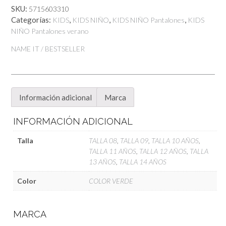
SKU:
5715603310
Categorías:
,
,
,
KIDS
KIDS NIÑO
KIDS NIÑO Pantalones
KIDS
NIÑO Pantalones verano
NAME IT / BESTSELLER
Información adicional
Marca
INFORMACIÓN ADICIONAL
Talla
TALLA 08
,
TALLA 09
,
TALLA 10 AÑOS
,
TALLA 11 AÑOS
,
TALLA 12 AÑOS
,
TALLA
13 AÑOS
,
TALLA 14 AÑOS
Color
COLOR VERDE
MARCA