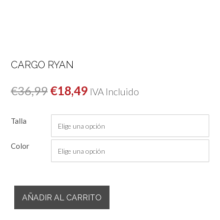
CARGO RYAN
El
El
€
36,99
€
18,49
IVA Incluido
precio
precio
Talla
original
actual
era:
es:
Color
€36,99.
€18,49.
Cargo
AÑADIR AL CARRITO
Ryan
cantidad