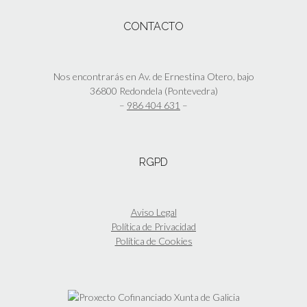
página
variantes.
de
Las
CONTACTO
producto
opciones
se
pueden
elegir
Nos encontrarás en Av. de Ernestina Otero, bajo
en
36800 Redondela (Pontevedra)
la
–
986 404 631
–
página
de
producto
RGPD
Aviso Legal
Política de Privacidad
Política de Cookies