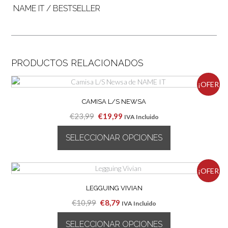
NAME IT / BESTSELLER
PRODUCTOS RELACIONADOS
¡OFER
CAMISA L/S NEWSA
TA!
El
El
€
23,99
€
19,99
IVA Incluido
precio
precio
SELECCIONAR OPCIONES
original
actual
era:
es:
Este
€23,99.
€19,99.
producto
¡OFER
tiene
múltiples
LEGGUING VIVIAN
TA!
variantes.
El
El
€
10,99
€
8,79
IVA Incluido
Las
precio
precio
opciones
SELECCIONAR OPCIONES
original
actual