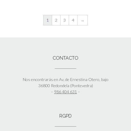
1
2
3
4
→
CONTACTO
Nos encontrarás en Av. de Ernestina Otero, bajo
36800 Redondela (Pontevedra)
–
986 404 631
–
RGPD