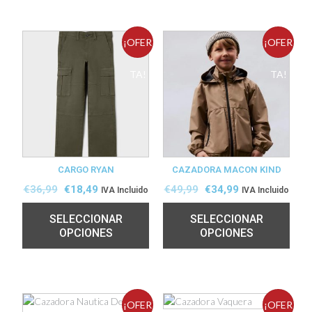
¡OFER
¡OFER
TA!
TA!
CARGO RYAN
CAZADORA MACON KIND
€
36,99
€
18,49
€
49,99
€
34,99
IVA Incluido
IVA Incluido
SELECCIONAR
SELECCIONAR
OPCIONES
OPCIONES
¡OFER
¡OFER