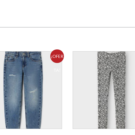
¡OFER
TA!