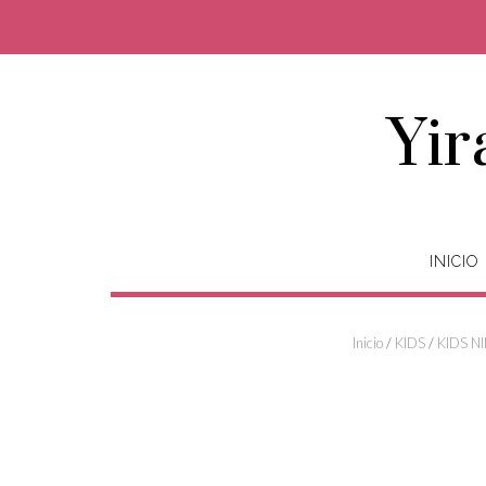
Saltar
al
contenido
Yir
INICIO
Inicio
/
KIDS
/
KIDS N