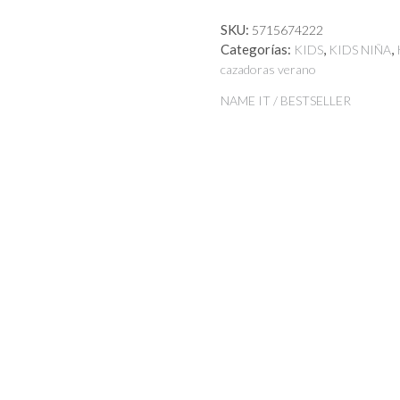
SKU:
5715674222
Categorías:
,
,
KIDS
KIDS NIÑA
cazadoras verano
NAME IT / BESTSELLER