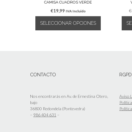
CAMISA CUADROS VERDE
€
19,99
€
IVA Incluido
SELECCIONAR OPCIONES
S
Este
producto
tiene
múltiples
variantes.
Las
opciones
CONTACTO
RGPD
se
pueden
elegir
en
Nos encontrarás en Av. de Ernestina Otero,
Aviso L
la
bajo
Polític
página
36800 Redondela (Pontevedra)
Polític
de
–
986 404 631
–
producto