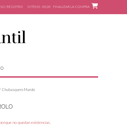
SO | REGISTRO
0 ITEMS - €0,00
FINALIZAR LA COMPRA
ntil
TO
/ Chubasquero Marolo
ROLO
 porque no quedan existencias.