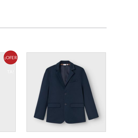
¡OFER
TA!