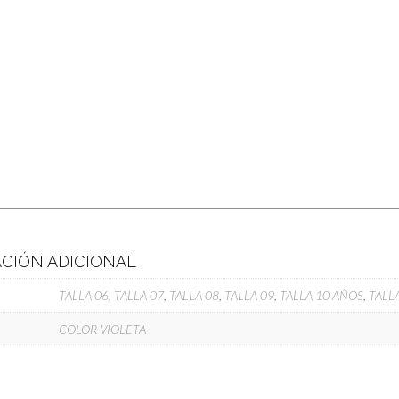
CIÓN ADICIONAL
TALLA 06
,
TALLA 07
,
TALLA 08
,
TALLA 09
,
TALLA 10 AÑOS
,
TALL
COLOR VIOLETA