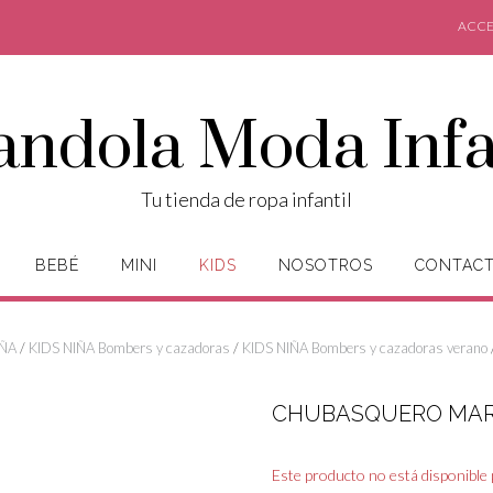
ACCE
andola Moda Infa
Tu tienda de ropa infantil
BEBÉ
MINI
KIDS
NOSOTROS
CONTAC
IÑA
/
KIDS NIÑA Bombers y cazadoras
/
KIDS NIÑA Bombers y cazadoras verano
CHUBASQUERO MA
Este producto no está disponible