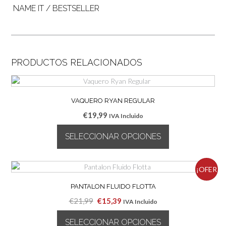
NAME IT / BESTSELLER
PRODUCTOS RELACIONADOS
VAQUERO RYAN REGULAR
€
19,99
IVA Incluido
SELECCIONAR OPCIONES
Este
producto
¡OFER
tiene
múltiples
PANTALON FLUIDO FLOTTA
TA!
variantes.
El
El
€
21,99
€
15,39
IVA Incluido
Las
precio
precio
opciones
SELECCIONAR OPCIONES
original
actual