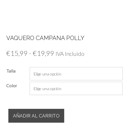
VAQUERO CAMPANA POLLY
Rango
€
15,99
-
€
19,99
IVA Incluido
de
Talla
precios:
desde
Color
€15,99
hasta
Vaquero
€19,99
AÑADIR AL CARRITO
Campana
Polly