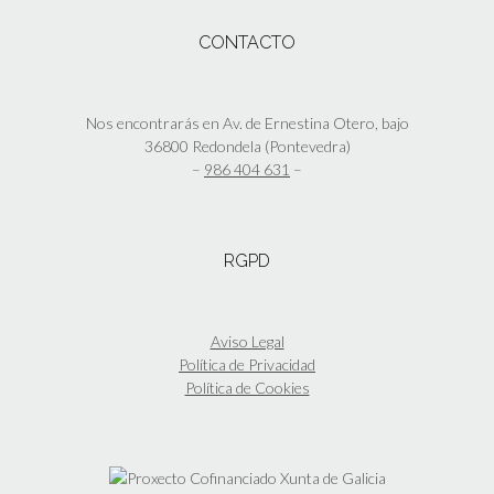
variantes.
Las
CONTACTO
opciones
se
pueden
elegir
Nos encontrarás en Av. de Ernestina Otero, bajo
en
36800 Redondela (Pontevedra)
la
–
986 404 631
–
página
de
producto
RGPD
Aviso Legal
Política de Privacidad
Política de Cookies