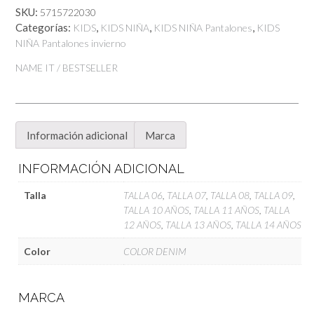
cantidad
SKU:
5715722030
Categorías:
,
,
,
KIDS
KIDS NIÑA
KIDS NIÑA Pantalones
KIDS
NIÑA Pantalones invierno
NAME IT / BESTSELLER
Información adicional
Marca
INFORMACIÓN ADICIONAL
Talla
TALLA 06
,
TALLA 07
,
TALLA 08
,
TALLA 09
,
TALLA 10 AÑOS
,
TALLA 11 AÑOS
,
TALLA
12 AÑOS
,
TALLA 13 AÑOS
,
TALLA 14 AÑOS
Color
COLOR DENIM
MARCA