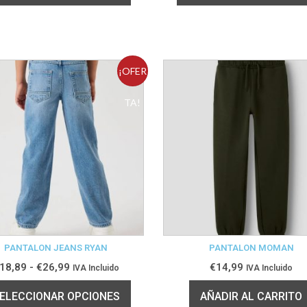
¡OFER
TA!
PANTALON JEANS RYAN
PANTALON MOMAN
18,89
-
€
26,99
€
14,99
IVA Incluido
IVA Incluido
ELECCIONAR OPCIONES
AÑADIR AL CARRITO