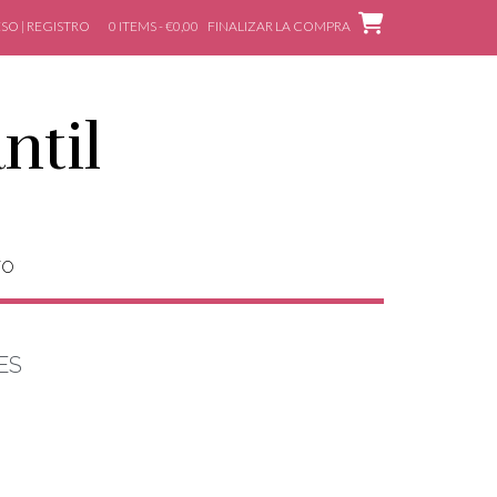
SO | REGISTRO
0 ITEMS - €0,00
FINALIZAR LA COMPRA
ntil
TO
ES