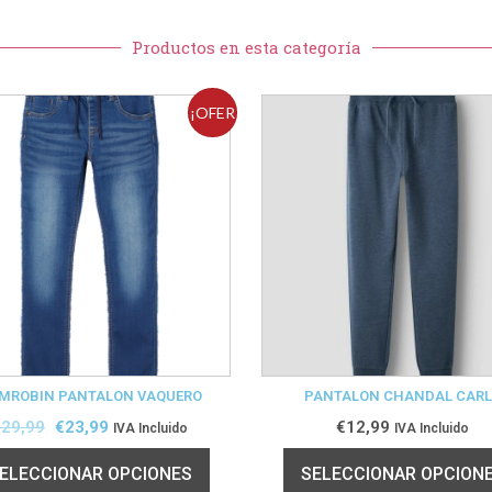
Productos en esta categoría
¡OFER
TA!
MROBIN PANTALON VAQUERO
PANTALON CHANDAL CAR
€
29,99
€
23,99
€
12,99
IVA Incluido
IVA Incluido
ELECCIONAR OPCIONES
SELECCIONAR OPCION