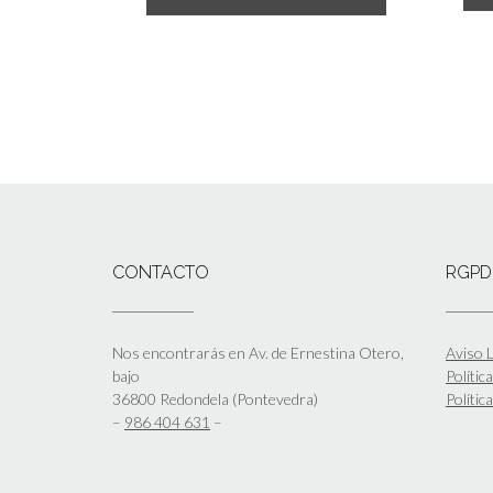
CONTACTO
RGPD
Nos encontrarás en Av. de Ernestina Otero,
Aviso L
bajo
Polític
36800 Redondela (Pontevedra)
Polític
–
986 404 631
–