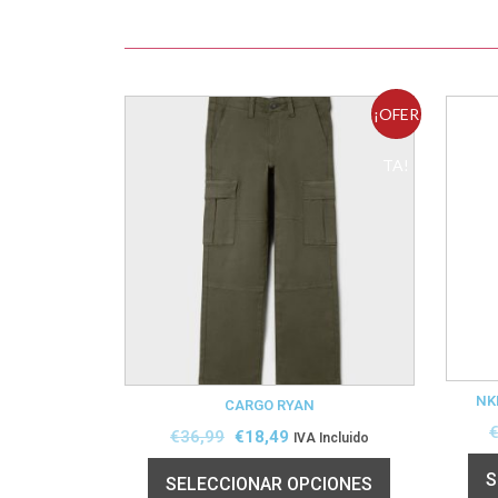
¡OFER
TA!
NK
CARGO RYAN
€
36,99
€
18,49
IVA Incluido
S
SELECCIONAR OPCIONES