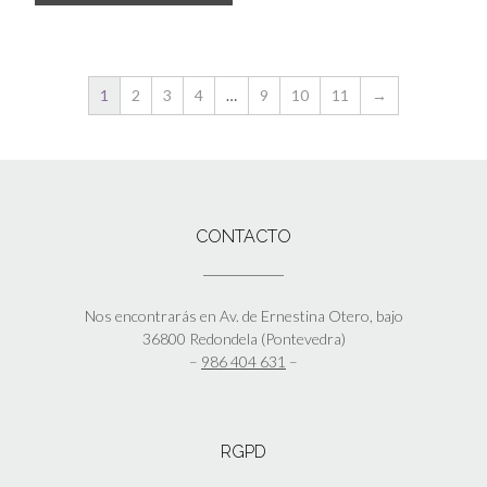
1
2
3
4
…
9
10
11
→
CONTACTO
Nos encontrarás en Av. de Ernestina Otero, bajo
36800 Redondela (Pontevedra)
–
986 404 631
–
RGPD