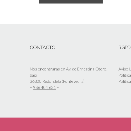
CONTACTO
RGPD
Nos encontrarás en Av. de Ernestina Otero,
Aviso L
bajo
Polític
36800 Redondela (Pontevedra)
Polític
–
986 404 631
–