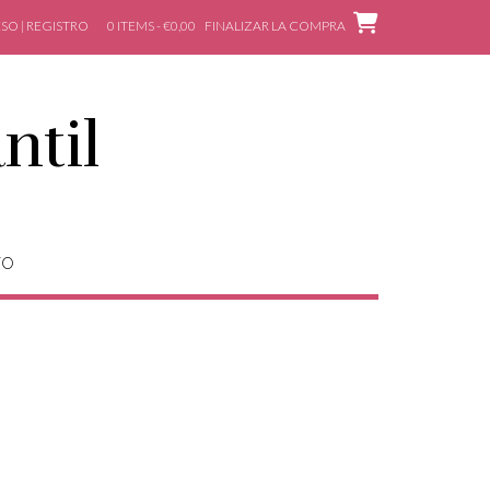
SO | REGISTRO
0 ITEMS - €0,00
FINALIZAR LA COMPRA
ntil
TO