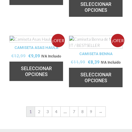
SELECCIONAR
OPCIONES
¡OFER
¡OFER
CAMISETA ASAS HAULA
TA!
CAMISETA BENNA
TA!
€
12,99
€
9,09
IVA Incluido
€
11,99
€
8,39
IVA Incluido
SELECCIONAR
OPCIONES
SELECCIONAR
OPCIONES
1
2
3
4
…
7
8
9
→