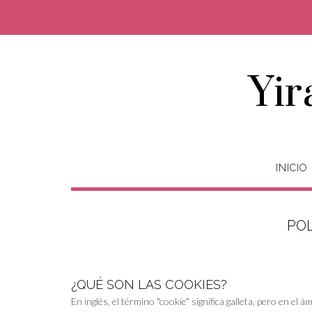
Saltar
al
contenido
Yir
INICIO
POL
¿QUÉ SON LAS COOKIES?
En inglés, el término "cookie" significa galleta, pero en e