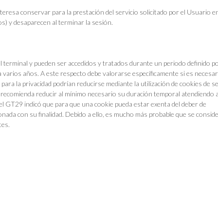
eresa conservar para la prestación del servicio solicitado por el Usuario e
os) y desaparecen al terminar la sesión.
l terminal y pueden ser accedidos y tratados durante un periodo definido po
 varios años. A este respecto debe valorarse específicamente si es necesari
 para la privacidad podrían reducirse mediante la utilización de cookies de s
e recomienda reducir al mínimo necesario su duración temporal atendiendo a
del GT29 indicó que para que una cookie pueda estar exenta del deber de
onada con su finalidad. Debido a ello, es mucho más probable que se consid
tes.