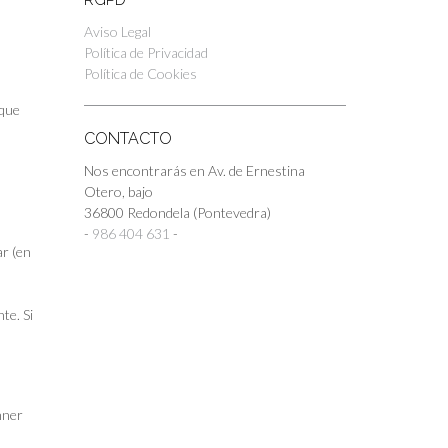
Aviso Legal
Política de Privacidad
Política de Cookies
 que
CONTACTO
Nos encontrarás en Av. de Ernestina
Otero, bajo
36800 Redondela (Pontevedra)
-
986 404 631
-
ar (en
te. Si
nner