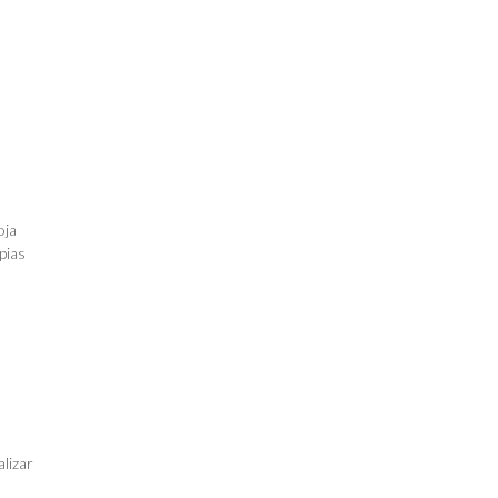
oja
pias
alizar