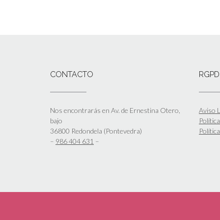
CONTACTO
RGPD
Nos encontrarás en Av. de Ernestina Otero,
Aviso L
bajo
Polític
36800 Redondela (Pontevedra)
Polític
–
986 404 631
–