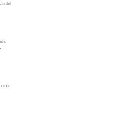
cio del
itio
s.
io o de