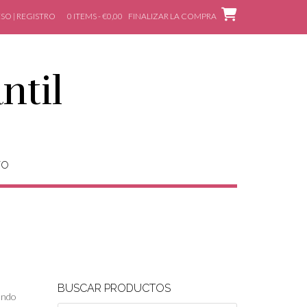
SO | REGISTRO
0 ITEMS - €0,00
FINALIZAR LA COMPRA
ntil
TO
BUSCAR PRODUCTOS
uando
Búsqueda