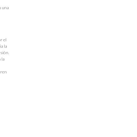
n una
r el
a la
esión.
 la
eren