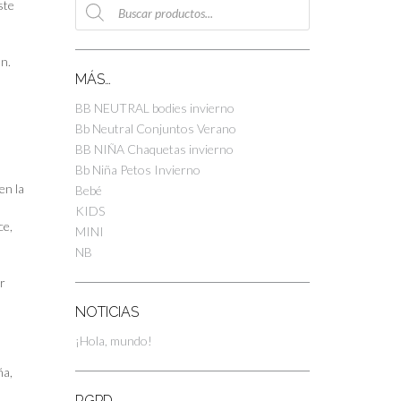
ste
de
productos
n.
MÁS…
BB NEUTRAL bodies invierno
Bb Neutral Conjuntos Verano
BB NIÑA Chaquetas invierno
Bb Niña Petos Invierno
en la
Bebé
KIDS
ce,
MINI
NB
r
NOTICIAS
¡Hola, mundo!
ña,
RGPD