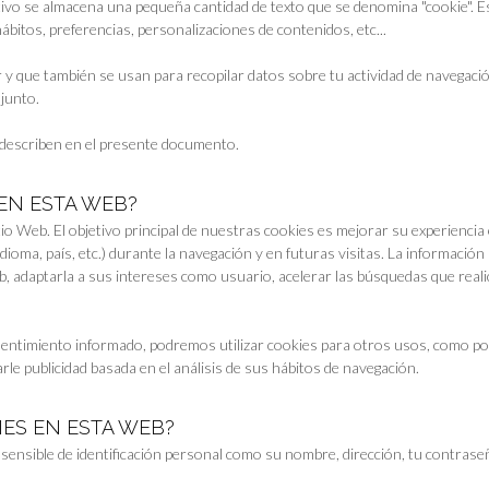
tivo se almacena una pequeña cantidad de texto que se denomina "cookie". E
bitos, preferencias, personalizaciones de contenidos, etc...
 y que también se usan para recopilar datos sobre tu actividad de navegació
junto.
describen en el presente documento.
 EN ESTA WEB?
io Web. El objetivo principal de nuestras cookies es mejorar su experiencia 
ioma, país, etc.) durante la navegación y en futuras visitas. La información
, adaptarla a sus intereses como usuario, acelerar las búsquedas que reali
entimiento informado, podremos utilizar cookies para otros usos, como po
e publicidad basada en el análisis de sus hábitos de navegación.
IES EN ESTA WEB?
sensible de identificación personal como su nombre, dirección, tu contrase