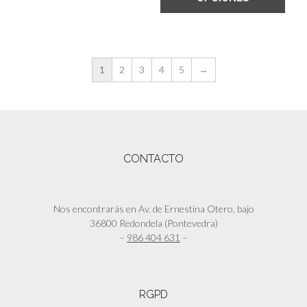
1
2
3
4
5
→
CONTACTO
Nos encontrarás en Av. de Ernestina Otero, bajo
36800 Redondela (Pontevedra)
–
986 404 631
–
RGPD