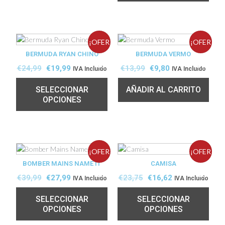
¡OFER
¡OFER
BERMUDA RYAN CHINO
BERMUDA VERMO
TA!
TA!
€
24,99
€
19,99
€
13,99
€
9,80
IVA Incluido
IVA Incluido
SELECCIONAR
AÑADIR AL CARRITO
OPCIONES
¡OFER
¡OFER
BOMBER MAINS NAME IT
CAMISA
TA!
TA!
€
39,99
€
27,99
€
23,75
€
16,62
IVA Incluido
IVA Incluido
SELECCIONAR
SELECCIONAR
OPCIONES
OPCIONES