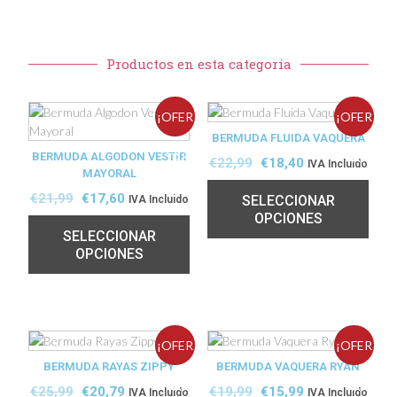
Productos en esta categoría
¡OFER
¡OFER
BERMUDA FLUIDA VAQUERA
BERMUDA ALGODON VESTIR
TA!
TA!
€
22,99
€
18,40
IVA Incluido
MAYORAL
€
21,99
€
17,60
SELECCIONAR
IVA Incluido
OPCIONES
SELECCIONAR
OPCIONES
¡OFER
¡OFER
BERMUDA RAYAS ZIPPY
BERMUDA VAQUERA RYAN
TA!
TA!
€
25,99
€
20,79
€
19,99
€
15,99
IVA Incluido
IVA Incluido