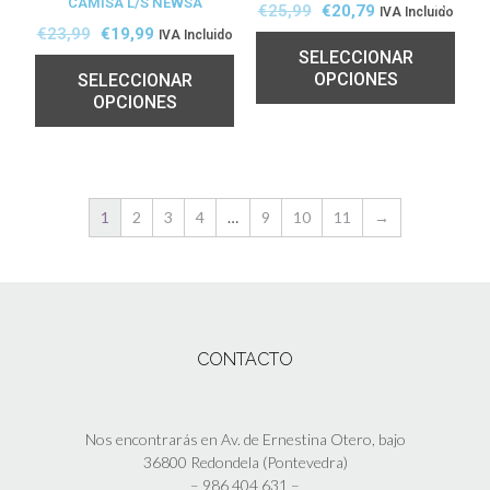
CAMISA L/S NEWSA
TA!
TA!
€
25,99
€
20,79
IVA Incluido
€
23,99
€
19,99
IVA Incluido
SELECCIONAR
OPCIONES
SELECCIONAR
OPCIONES
1
2
3
4
…
9
10
11
→
CONTACTO
Nos encontrarás en Av. de Ernestina Otero, bajo
36800 Redondela (Pontevedra)
–
986 404 631
–