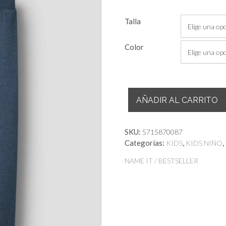
Talla
Color
Pantalon
AÑADIR AL CARRITO
Chandal
Carlo
cantidad
SKU:
5715870087
Categorías:
,
,
KIDS
KIDS NIÑO
NAME IT / BESTSELLER