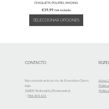
CHAQUETA POLIPIEL MADINA
€
39,99
IVA Incluido
SELECCIONAR OPCIONES
Este
producto
tiene
múltiples
variantes.
Las
opciones
CONTACTO
RGPD
se
pueden
elegir
en
Nos encontrarás en Av. de Ernestina Otero,
Aviso L
la
bajo
Polític
página
36800 Redondela (Pontevedra)
Polític
de
–
986 404 631
–
producto