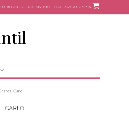
SO | REGISTRO
0 ITEMS - €0,00
FINALIZAR LA COMPRA
ntil
TO
Chandal Carlo
L CARLO