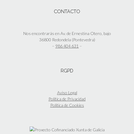
página
variantes.
de
Las
CONTACTO
producto
opciones
se
pueden
elegir
Nos encontrarás en Av. de Ernestina Otero, bajo
en
36800 Redondela (Pontevedra)
la
–
986 404 631
–
página
de
producto
RGPD
Aviso Legal
Política de Privacidad
Política de Cookies