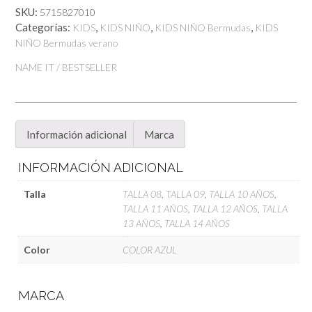
cantidad
SKU:
5715827010
Categorías:
,
,
,
KIDS
KIDS NIÑO
KIDS NIÑO Bermudas
KIDS
NIÑO Bermudas verano
NAME IT / BESTSELLER
Información adicional
Marca
INFORMACIÓN ADICIONAL
Talla
TALLA 08
,
TALLA 09
,
TALLA 10 AÑOS
,
TALLA 11 AÑOS
,
TALLA 12 AÑOS
,
TALLA
13 AÑOS
,
TALLA 14 AÑOS
Color
COLOR AZUL
MARCA