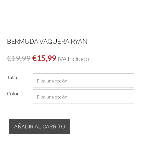
BERMUDA VAQUERA RYAN
El
El
€
19,99
€
15,99
IVA Incluido
precio
precio
Talla
original
actual
era:
es:
Color
€19,99.
€15,99.
Bermuda
AÑADIR AL CARRITO
Vaquera
Ryan