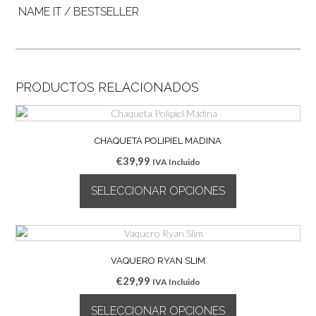
NAME IT / BESTSELLER
PRODUCTOS RELACIONADOS
CHAQUETA POLIPIEL MADINA
€
39,99
IVA Incluido
SELECCIONAR OPCIONES
Este
producto
tiene
múltiples
VAQUERO RYAN SLIM
variantes.
€
29,99
IVA Incluido
Las
opciones
SELECCIONAR OPCIONES