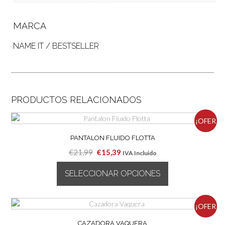
MARCA
NAME IT / BESTSELLER
PRODUCTOS RELACIONADOS
¡OFER
PANTALON FLUIDO FLOTTA
TA!
El
El
€
21,99
€
15,39
IVA Incluido
precio
precio
SELECCIONAR OPCIONES
original
actual
era:
es:
Este
€21,99.
€15,39.
producto
¡OFER
tiene
múltiples
CAZADORA VAQUERA