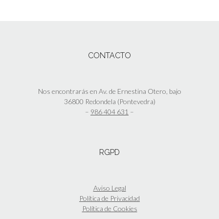
elegir
producto
en
tiene
la
múltiples
página
variantes.
de
Las
CONTACTO
producto
opciones
se
pueden
elegir
Nos encontrarás en Av. de Ernestina Otero, bajo
en
36800 Redondela (Pontevedra)
la
–
986 404 631
–
página
de
producto
RGPD
Aviso Legal
Política de Privacidad
Política de Cookies