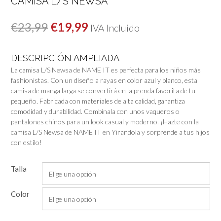
CAMISA L/S NEWSA
El
El
€
23,99
€
19,99
IVA Incluido
precio
precio
DESCRIPCIÓN AMPLIADA
original
actual
La camisa L/S Newsa de NAME IT es perfecta para los niños más
era:
es:
fashionistas. Con un diseño a rayas en color azul y blanco, esta
camisa de manga larga se convertirá en la prenda favorita de tu
€23,99.
€19,99.
pequeño. Fabricada con materiales de alta calidad, garantiza
comodidad y durabilidad. Combínala con unos vaqueros o
pantalones chinos para un look casual y moderno. ¡Hazte con la
camisa L/S Newsa de NAME IT en Yirandola y sorprende a tus hijos
con estilo!
Talla
Color