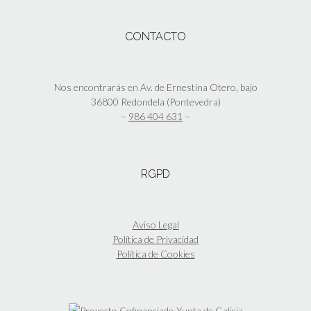
variantes.
Las
CONTACTO
opciones
se
pueden
elegir
Nos encontrarás en Av. de Ernestina Otero, bajo
en
36800 Redondela (Pontevedra)
la
–
986 404 631
–
página
de
producto
RGPD
Aviso Legal
Política de Privacidad
Política de Cookies