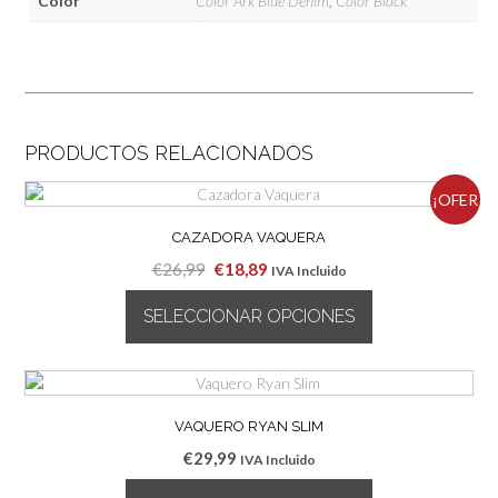
Color
Color Ark Blue Denim
,
Color Black
PRODUCTOS RELACIONADOS
¡OFER
CAZADORA VAQUERA
TA!
El
El
€
26,99
€
18,89
IVA Incluido
precio
precio
SELECCIONAR OPCIONES
original
actual
era:
es:
Este
€26,99.
€18,89.
producto
tiene
múltiples
VAQUERO RYAN SLIM
variantes.
€
29,99
IVA Incluido
Las
opciones