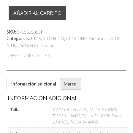
Vaquero
AÑADIR AL CARRITO
Ryan
Regular
cantidad
SKU:
5715515353P
Categorías:
,
,
,
KIDS
KIDS NIÑO
KIDS NIÑO Pantalones
KIDS
NIÑO Pantalones invierno
NAME IT / BESTSELLER
Información adicional
Marca
INFORMACIÓN ADICIONAL
Talla
TALLA 08
,
TALLA 09
,
TALLA 10 AÑOS
,
TALLA 11 AÑOS
,
TALLA 12 AÑOS
,
TALLA
13 AÑOS
,
TALLA 14 AÑOS