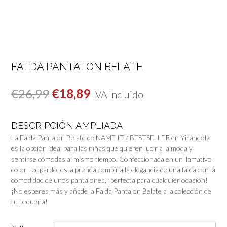
FALDA PANTALON BELATE
El
El
€
26,99
€
18,89
IVA Incluido
precio
precio
DESCRIPCIÓN AMPLIADA
original
actual
La Falda Pantalon Belate de NAME IT / BESTSELLER en Yirandola
era:
es:
es la opción ideal para las niñas que quieren lucir a la moda y
sentirse cómodas al mismo tiempo. Confeccionada en un llamativo
€26,99.
€18,89.
color Leopardo, esta prenda combina la elegancia de una falda con la
comodidad de unos pantalones, ¡perfecta para cualquier ocasión!
¡No esperes más y añade la Falda Pantalon Belate a la colección de
tu pequeña!