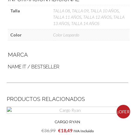
Talla
TALLA 08
,
TALLA 09
,
TALLA 10 AÑOS
,
TALLA 11 AÑOS
,
TALLA 12 AÑOS
,
TALLA
13 AÑOS
,
TALLA 14 AÑOS
Color
Color Leopardo
MARCA
NAME IT / BESTSELLER
PRODUCTOS RELACIONADOS
¡OFER
CARGO RYAN
TA!
El
El
€
36,99
€
18,49
IVA Incluido