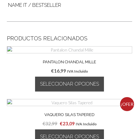
NAME IT / BESTSELLER
PRODUCTOS RELACIONADOS
PANTALON CHANDAL MILLE
€
16,99
IVA Incluido
SELECCIONAR OPCIONES
Este
producto
¡OFER
tiene
múltiples
VAQUERO SILAS TAPERED
TA!
variantes.
El
El
€
32,99
€
23,09
IVA Incluido
Las
precio
precio
opciones
SELECCIONAR OPCIONES
original
actual