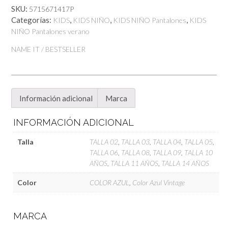
cantidad
SKU:
5715671417P
Categorías:
,
,
,
KIDS
KIDS NIÑO
KIDS NIÑO Pantalones
KIDS
NIÑO Pantalones verano
NAME IT / BESTSELLER
Información adicional
Marca
INFORMACIÓN ADICIONAL
Talla
TALLA 02
,
TALLA 03
,
TALLA 04
,
TALLA 05
,
TALLA 06
,
TALLA 08
,
TALLA 09
,
TALLA 10
AÑOS
,
TALLA 11 AÑOS
,
TALLA 14 AÑOS
Color
COLOR AZUL
,
Color Azul Vintage
MARCA