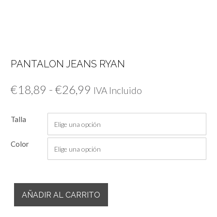
PANTALON JEANS RYAN
Rango
€
18,89
-
€
26,99
IVA Incluido
de
Talla
precios:
desde
Color
€18,89
hasta
Pantalon
€26,99
AÑADIR AL CARRITO
Jeans
Ryan