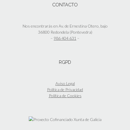
página
Las
CONTACTO
de
opciones
producto
se
pueden
elegir
Nos encontrarás en Av. de Ernestina Otero, bajo
en
36800 Redondela (Pontevedra)
la
–
986 404 631
–
página
de
producto
RGPD
Aviso Legal
Política de Privacidad
Política de Cookies