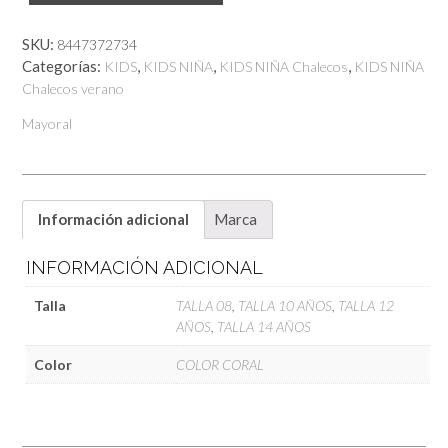
Imitacion
Lino
SKU:
8447372734
cantidad
Categorías:
,
,
,
KIDS
KIDS NIÑA
KIDS NIÑA Chalecos
KIDS NIÑA
Chalecos verano
Mayoral
Información adicional
Marca
INFORMACIÓN ADICIONAL
Talla
TALLA 08
,
TALLA 10 AÑOS
,
TALLA 12
AÑOS
,
TALLA 14 AÑOS
Color
COLOR CORAL