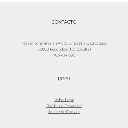
la
página
de
CONTACTO
producto
Nos encontrarás en Av. de Ernestina Otero, bajo
36800 Redondela (Pontevedra)
–
986 404 631
–
RGPD
Aviso Legal
Política de Privacidad
Política de Cookies