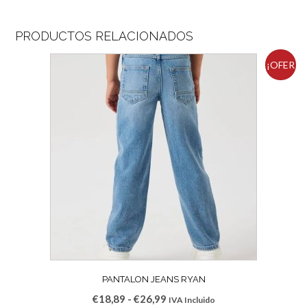
PRODUCTOS RELACIONADOS
¡OFER
TA!
PANTALON JEANS RYAN
Rango
€
18,89
-
€
26,99
IVA Incluido