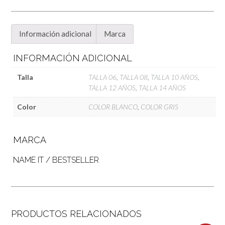
en
Yirandola
cantidad
Información adicional
Marca
INFORMACIÓN ADICIONAL
Talla
TALLA 06
,
TALLA 08
,
TALLA 10 AÑOS
,
TALLA 12 AÑOS
,
TALLA 14 AÑOS
Color
COLOR BLANCO
,
COLOR GRIS
MARCA
NAME IT / BESTSELLER
PRODUCTOS RELACIONADOS