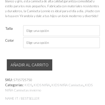
blanco y gris, esta camiseta de alta calidad garantiza comodidad y
€12,99.
€9,09.
estilo para los más pequeños. Fabricada con materiales resistentes
y duraderos, la Camiseta Lonnie es ideal para el día a día. ¡Hazte con
la tuya en Yirandola y dale a tus hijos un look moderno y divertido!
Talla
Color
Camiseta
AÑADIR AL CARRITO
Lonnie
Manga
Corta
SKU:
5715725750
de
Categorías:
,
,
,
KIDS
KIDS NIÑA
KIDS NIÑA Camisetas
KIDS
NAME
NIÑA Camisetas invierno
IT
/
NAME IT / BESTSELLER
BESTSELLER