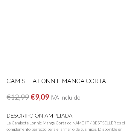
CAMISETA LONNIE MANGA CORTA
El
El
€
12,99
€
9,09
IVA Incluido
precio
precio
DESCRIPCIÓN AMPLIADA
original
actual
La Camiseta Lonnie Manga Corta de NAME IT / BESTSELLER es el
era:
es:
complemento perfecto para el armario de tus hijos. Disponible en