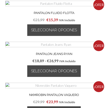
¡OFER
PANTALON FLUIDO FLOTTA
TA!
El
El
€
21,99
€
15,39
IVA Incluido
precio
precio
SELECCIONAR OPCIONES
original
actual
era:
es:
Este
€21,99.
€15,39.
producto
¡OFER
tiene
múltiples
PANTALON JEANS RYAN
TA!
variantes.
Rango
€
18,89
-
€
26,99
IVA Incluido
Las
de
opciones
SELECCIONAR OPCIONES
precios:
se
desde
pueden
Este
€18,89
elegir
producto
¡OFER
hasta
en
tiene
€26,99
la
múltiples
NKMROBIN PANTALON VAQUERO
TA!
página
variantes.
El
El
€
29,99
€
23,99
IVA Incluido
de
Las
precio
precio