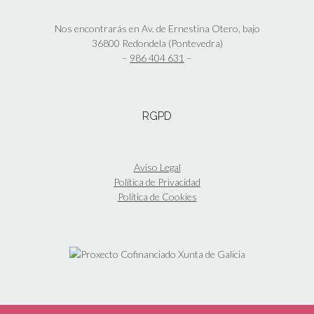
pueden
elegir
Nos encontrarás en Av. de Ernestina Otero, bajo
en
36800 Redondela (Pontevedra)
la
–
986 404 631
–
página
de
producto
RGPD
Aviso Legal
Política de Privacidad
Política de Cookies