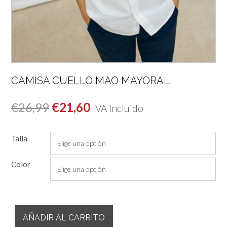
CAMISA CUELLO MAO MAYORAL
El
El
€
26,99
€
21,60
IVA Incluido
precio
precio
Talla
original
actual
era:
es:
Color
€26,99.
€21,60.
Camisa
AÑADIR AL CARRITO
Cuello