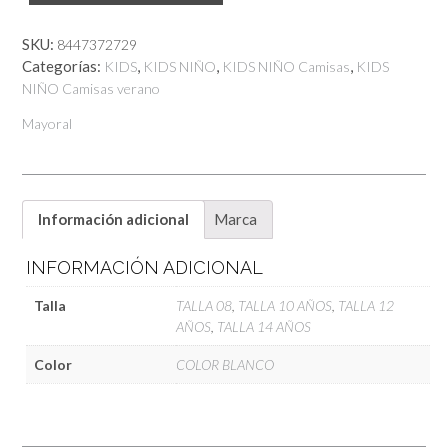
Mao
Mayoral
SKU:
8447372729
cantidad
Categorías:
,
,
,
KIDS
KIDS NIÑO
KIDS NIÑO Camisas
KIDS
NIÑO Camisas verano
Mayoral
Información adicional
Marca
INFORMACIÓN ADICIONAL
Talla
TALLA 08
,
TALLA 10 AÑOS
,
TALLA 12
AÑOS
,
TALLA 14 AÑOS
Color
COLOR BLANCO