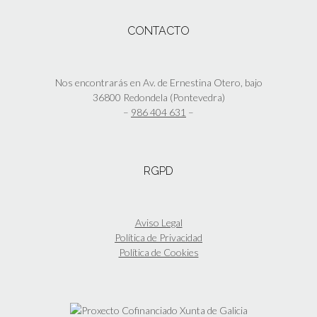
página
variantes.
de
Las
CONTACTO
producto
opciones
se
pueden
elegir
Nos encontrarás en Av. de Ernestina Otero, bajo
en
36800 Redondela (Pontevedra)
la
–
986 404 631
–
página
de
producto
RGPD
Aviso Legal
Política de Privacidad
Política de Cookies