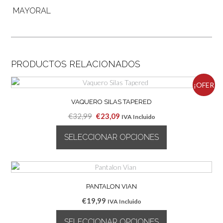
MAYORAL
PRODUCTOS RELACIONADOS
¡OFER
VAQUERO SILAS TAPERED
TA!
El
El
€
32,99
€
23,09
IVA Incluido
precio
precio
SELECCIONAR OPCIONES
original
actual
era:
es:
Este
€32,99.
€23,09.
producto
tiene
múltiples
PANTALON VIAN
variantes.
€
19,99
IVA Incluido
Las
opciones
SELECCIONAR OPCIONES