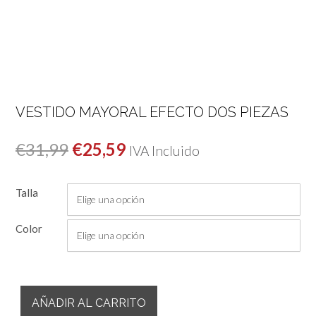
VESTIDO MAYORAL EFECTO DOS PIEZAS
El
El
€
31,99
€
25,59
IVA Incluido
precio
precio
Talla
original
actual
era:
es:
Color
€31,99.
€25,59.
Vestido
AÑADIR AL CARRITO
Mayoral