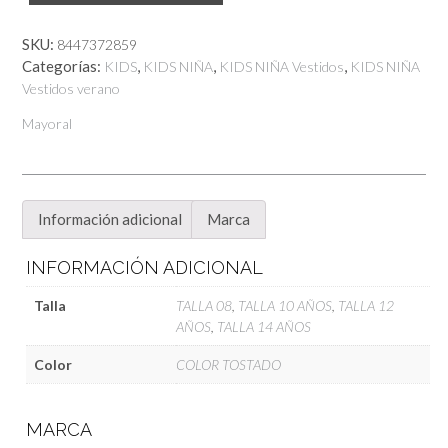
Efecto
Dos
SKU:
8447372859
Piezas
Categorías:
,
,
,
KIDS
KIDS NIÑA
KIDS NIÑA Vestidos
KIDS NIÑA
cantidad
Vestidos verano
Mayoral
Información adicional
Marca
INFORMACIÓN ADICIONAL
Talla
TALLA 08
,
TALLA 10 AÑOS
,
TALLA 12
AÑOS
,
TALLA 14 AÑOS
Color
COLOR TOSTADO
MARCA