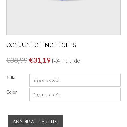
CONJUNTO LINO FLORES
El
El
€
38,99
€
31,19
IVA Incluido
precio
precio
Talla
original
actual
era:
es:
Color
€38,99.
€31,19.
Conjunto
AÑADIR AL CARRITO
Lino