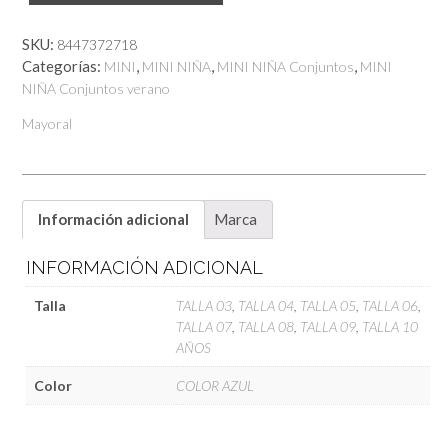
Flores
cantidad
SKU:
8447372718
Categorías:
,
,
,
MINI
MINI NIÑA
MINI NIÑA Conjuntos
MINI
NIÑA Conjuntos verano
Mayoral
Información adicional
Marca
INFORMACIÓN ADICIONAL
Talla
TALLA 03
,
TALLA 04
,
TALLA 05
,
TALLA 06
,
TALLA 07
,
TALLA 08
,
TALLA 09
,
TALLA 10
AÑOS
Color
COLOR AZUL