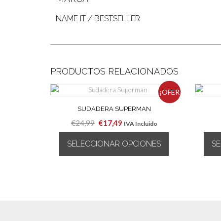
NAME IT / BESTSELLER
PRODUCTOS RELACIONADOS
¡OFER
SUDADERA SUPERMAN
TA!
El
El
€
24,99
€
17,49
IVA Incluido
precio
precio
SELECCIONAR OPCIONES
S
original
actual
era:
es:
Este
€24,99.
€17,49.
producto
tiene
múltiples
variantes.
Las