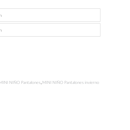
io
al
40.
,
MINI NIÑO Pantalones
MINI NIÑO Pantalones invierno