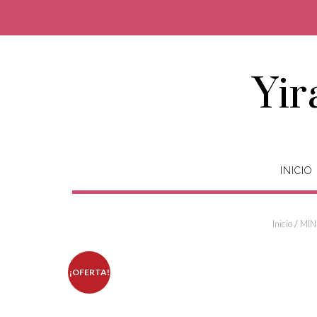
Saltar
al
contenido
Yir
INICIO
Inicio
/
MIN
¡OFERTA!