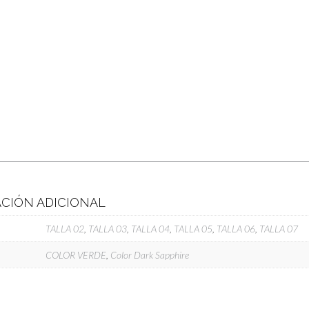
CIÓN ADICIONAL
TALLA 02
,
TALLA 03
,
TALLA 04
,
TALLA 05
,
TALLA 06
,
TALLA 07
COLOR VERDE
,
Color Dark Sapphire