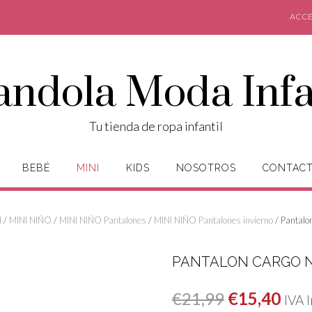
ACCE
andola Moda Infa
Tu tienda de ropa infantil
BEBÉ
MINI
KIDS
NOSOTROS
CONTAC
I
/
MINI NIÑO
/
MINI NIÑO Pantalones
/
MINI NIÑO Pantalones invierno
/ Pantalo
PANTALON CARGO N
El
El
€
21,99
€
15,40
IVA 