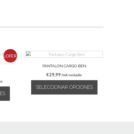
¡OFER
PANTALON CARGO BEN
TA!
€
29,99
IVA Incluido
do
SELECCIONAR OPCIONES
ES
Este
producto
tiene
múltiples
variantes.
Las