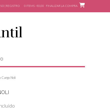
SO | REGISTRO
0 ITEMS - €0,00
FINALIZAR LA COMPRA
ntil
TO
n Cargo Noli
OLI
Incluido