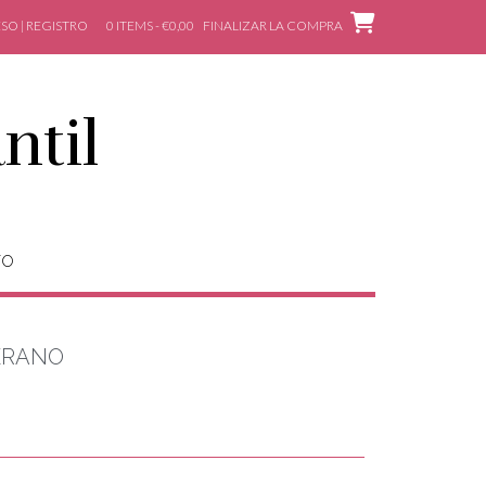
SO | REGISTRO
0 ITEMS - €0,00
FINALIZAR LA COMPRA
ntil
TO
ERANO