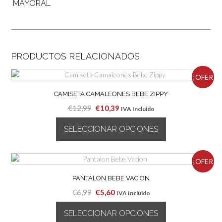
MAYORAL
PRODUCTOS RELACIONADOS
¡OFER
CAMISETA CAMALEONES BEBE ZIPPY
TA!
El
El
€
12,99
€
10,39
IVA Incluido
precio
precio
SELECCIONAR OPCIONES
original
actual
era:
es:
Este
€12,99.
€10,39.
producto
¡OFER
tiene
múltiples
PANTALON BEBE VACION
TA!
variantes.
El
El
€
6,99
€
5,60
IVA Incluido
Las
precio
precio
opciones
SELECCIONAR OPCIONES
original
actual
se