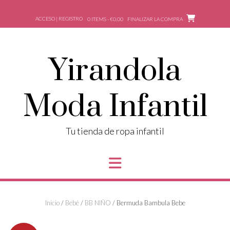
Saltar
al
ACCESO | REGISTRO
0 ITEMS - €0,00
FINALIZAR LA COMPRA
contenido
Yirandola
Moda Infantil
Tu tienda de ropa infantil
Inicio
/
Bebé
/
BB NIÑO
/ Bermuda Bambula Bebe