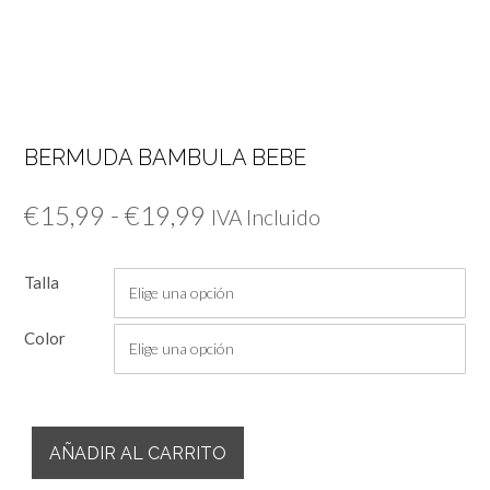
BERMUDA BAMBULA BEBE
Rango
€
15,99
-
€
19,99
IVA Incluido
de
Talla
precios:
desde
Color
€15,99
hasta
Bermuda
€19,99
AÑADIR AL CARRITO
Bambula
Bebe