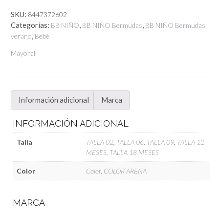
cantidad
SKU:
8447372602
Categorías:
,
,
BB NIÑO
BB NIÑO Bermudas
BB NIÑO Bermudas
,
verano
Bebé
Mayoral
Información adicional
Marca
INFORMACIÓN ADICIONAL
Talla
TALLA 02
,
TALLA 06
,
TALLA 09
,
TALLA 12
MESES
,
TALLA 18 MESES
Color
Color
,
COLOR ARENA
MARCA