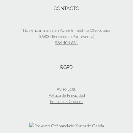
de
Las
CONTACTO
producto
opciones
se
pueden
elegir
Nos encontrarás en Av. de Ernestina Otero, bajo
en
36800 Redondela (Pontevedra)
la
–
986 404 631
–
página
de
producto
RGPD
Aviso Legal
Política de Privacidad
Política de Cookies