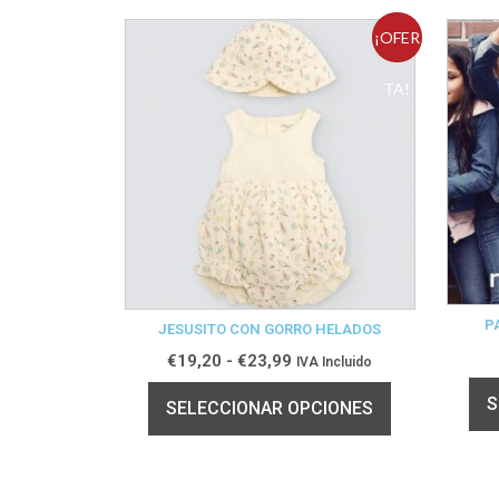
¡OFER
TA!
P
JESUSITO CON GORRO HELADOS
€
19,20
-
€
23,99
IVA Incluido
S
SELECCIONAR OPCIONES