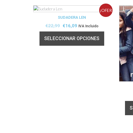
¡OFER
SUDADERA LEN
TA!
€
22,99
€
16,09
IVA Incluido
SELECCIONAR OPCIONES
S