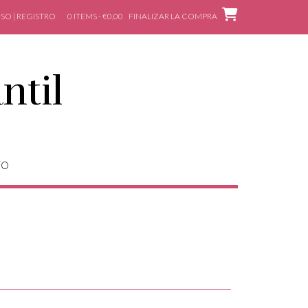
SO | REGISTRO
0 ITEMS - €0,00
FINALIZAR LA COMPRA
ntil
TO