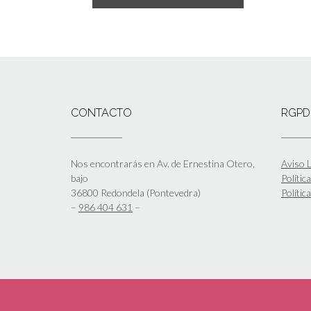
CONTACTO
RGPD
Nos encontrarás en Av. de Ernestina Otero,
Aviso L
bajo
Polític
36800 Redondela (Pontevedra)
Polític
–
986 404 631
–