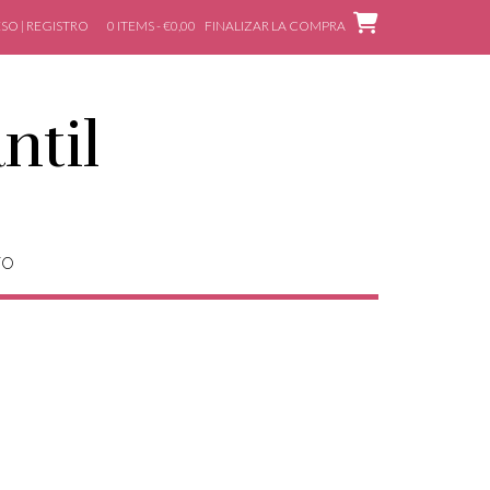
SO | REGISTRO
0 ITEMS - €0,00
FINALIZAR LA COMPRA
ntil
TO