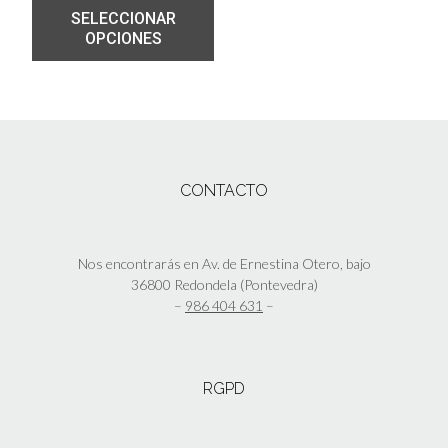
SELECCIONAR
OPCIONES
CONTACTO
Nos encontrarás en Av. de Ernestina Otero, bajo
36800 Redondela (Pontevedra)
–
986 404 631
–
RGPD