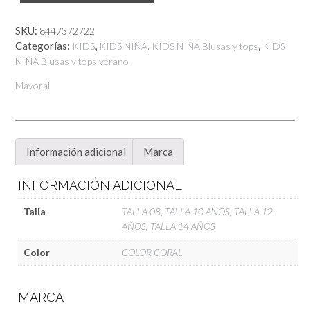
Mayoral
cantidad
SKU:
8447372722
Categorías:
,
,
,
KIDS
KIDS NIÑA
KIDS NIÑA Blusas y tops
KIDS
NIÑA Blusas y tops verano
Mayoral
Información adicional
Marca
INFORMACIÓN ADICIONAL
Talla
TALLA 08
,
TALLA 10 AÑOS
,
TALLA 12
AÑOS
,
TALLA 14 AÑOS
Color
COLOR CORAL
MARCA