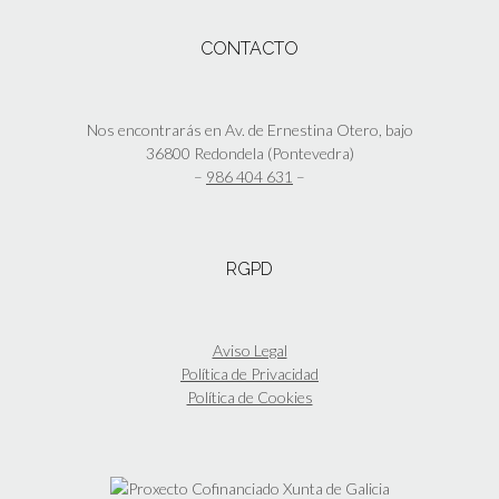
página
variantes.
de
Las
CONTACTO
producto
opciones
se
pueden
elegir
Nos encontrarás en Av. de Ernestina Otero, bajo
en
36800 Redondela (Pontevedra)
la
–
986 404 631
–
página
de
producto
RGPD
Aviso Legal
Política de Privacidad
Política de Cookies