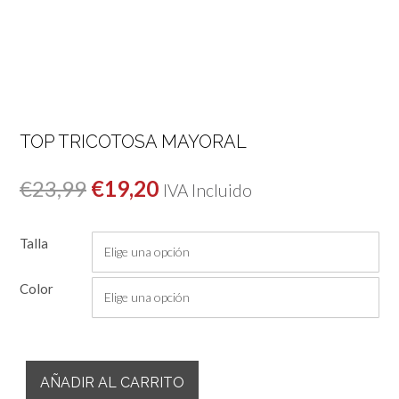
TOP TRICOTOSA MAYORAL
El
El
€
23,99
€
19,20
IVA Incluido
precio
precio
Talla
original
actual
era:
es:
Color
€23,99.
€19,20.
Top
AÑADIR AL CARRITO
Tricotosa