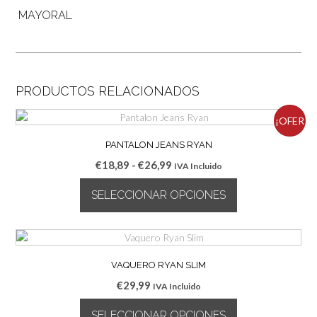
MAYORAL
PRODUCTOS RELACIONADOS
¡OFER
PANTALON JEANS RYAN
TA!
Rango
€
18,89
-
€
26,99
IVA Incluido
de
SELECCIONAR OPCIONES
precios:
desde
Este
€18,89
producto
hasta
tiene
€26,99
múltiples
VAQUERO RYAN SLIM
variantes.
€
29,99
IVA Incluido
Las
opciones
SELECCIONAR OPCIONES