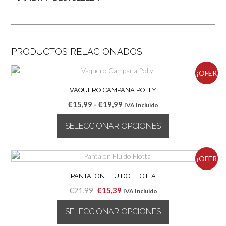
PRODUCTOS RELACIONADOS
¡OFER
VAQUERO CAMPANA POLLY
TA!
Rango
€
15,99
-
€
19,99
IVA Incluido
de
SELECCIONAR OPCIONES
precios:
desde
Este
€15,99
producto
¡OFER
hasta
tiene
€19,99
múltiples
PANTALON FLUIDO FLOTTA
TA!
variantes.
El
El
€
21,99
€
15,39
IVA Incluido
Las
precio
precio
opciones
SELECCIONAR OPCIONES
original
actual
se
era:
es: