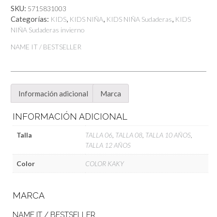
It
SKU:
5715831003
cantidad
Categorías:
,
,
,
KIDS
KIDS NIÑA
KIDS NIÑA Sudaderas
KIDS
NIÑA Sudaderas invierno
NAME IT / BESTSELLER
Información adicional
Marca
INFORMACIÓN ADICIONAL
Talla
TALLA 06
,
TALLA 08
,
TALLA 10 AÑOS
,
TALLA 12 AÑOS
Color
COLOR KAKY
MARCA
NAME IT / BESTSELLER