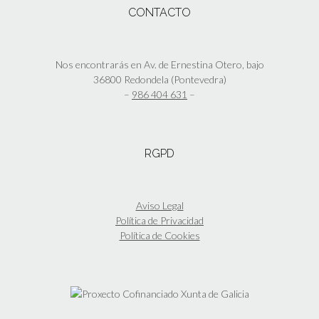
de
Las
CONTACTO
producto
opciones
se
pueden
elegir
Nos encontrarás en Av. de Ernestina Otero, bajo
en
36800 Redondela (Pontevedra)
la
–
986 404 631
–
página
de
producto
RGPD
Aviso Legal
Política de Privacidad
Política de Cookies