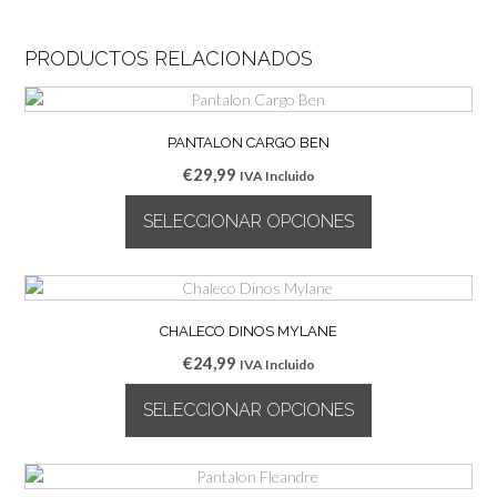
PRODUCTOS RELACIONADOS
PANTALON CARGO BEN
€
29,99
IVA Incluido
SELECCIONAR OPCIONES
Este
producto
tiene
múltiples
CHALECO DINOS MYLANE
variantes.
€
24,99
IVA Incluido
Las
opciones
SELECCIONAR OPCIONES
se
pueden
Este
elegir
producto
en
tiene