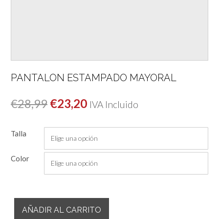
PANTALON ESTAMPADO MAYORAL
El
El
€
28,99
€
23,20
IVA Incluido
precio
precio
Talla
original
actual
era:
es:
Color
€28,99.
€23,20.
Pantalon
AÑADIR AL CARRITO
Estampado