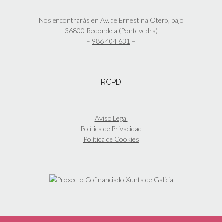
pueden
elegir
Nos encontrarás en Av. de Ernestina Otero, bajo
en
36800 Redondela (Pontevedra)
la
–
986 404 631
–
página
de
producto
RGPD
Aviso Legal
Política de Privacidad
Política de Cookies