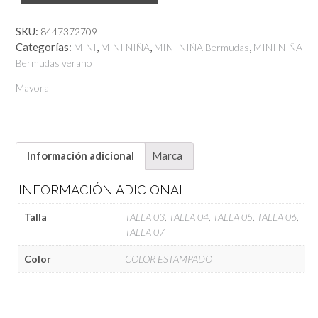
Mayoral
cantidad
SKU:
8447372709
Categorías:
,
,
,
MINI
MINI NIÑA
MINI NIÑA Bermudas
MINI NIÑA
Bermudas verano
Mayoral
Información adicional
Marca
INFORMACIÓN ADICIONAL
Talla
TALLA 03
,
TALLA 04
,
TALLA 05
,
TALLA 06
,
TALLA 07
Color
COLOR ESTAMPADO