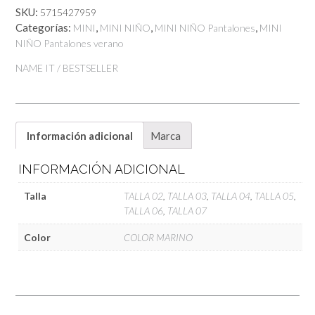
SKU:
5715427959
Categorías:
,
,
,
MINI
MINI NIÑO
MINI NIÑO Pantalones
MINI
NIÑO Pantalones verano
NAME IT / BESTSELLER
Información adicional
Marca
INFORMACIÓN ADICIONAL
Talla
TALLA 02
,
TALLA 03
,
TALLA 04
,
TALLA 05
,
TALLA 06
,
TALLA 07
Color
COLOR MARINO