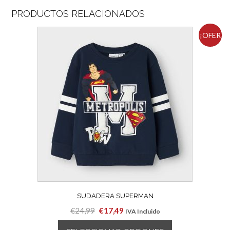
PRODUCTOS RELACIONADOS
¡OFER
TA!
SUDADERA SUPERMAN
El
El
€
24,99
€
17,49
IVA Incluido
precio
precio