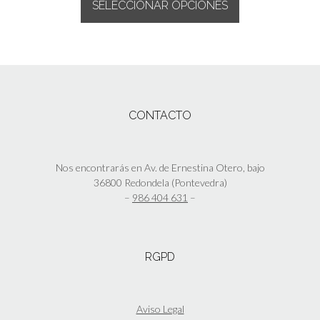
SELECCIONAR OPCIONES
Este
producto
tiene
múltiples
variantes.
Las
CONTACTO
opciones
se
pueden
elegir
Nos encontrarás en Av. de Ernestina Otero, bajo
en
36800 Redondela (Pontevedra)
la
–
986 404 631
–
página
de
producto
RGPD
Aviso Legal