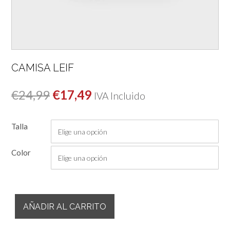
CAMISA LEIF
El
El
€
24,99
€
17,49
IVA Incluido
precio
precio
Talla
original
actual
era:
es:
Color
€24,99.
€17,49.
Camisa
AÑADIR AL CARRITO
Leif
cantidad