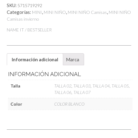
SKU:
5715719292
Categorías:
,
,
,
MINI
MINI NIÑO
MINI NIÑO Camisas
MINI NIÑO
Camisas invierno
NAME IT / BESTSELLER
Información adicional
Marca
INFORMACIÓN ADICIONAL
Talla
TALLA 02
,
TALLA 03
,
TALLA 04
,
TALLA 05
,
TALLA 06
,
TALLA 07
Color
COLOR BLANCO