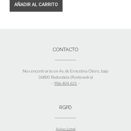
AÑADIR AL CARRITO
CONTACTO
Nos encontrarás en Av. de Ernestina Otero, bajo
36800 Redondela (Pontevedra)
–
986 404 631
–
RGPD
Aviso Legal