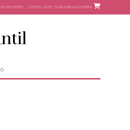
SO | REGISTRO
0 ITEMS - €0,00
FINALIZAR LA COMPRA
ntil
TO