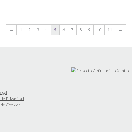
←
1
2
3
4
5
6
7
8
9
10
11
→
egal
a de Privacidad
a de Cookies