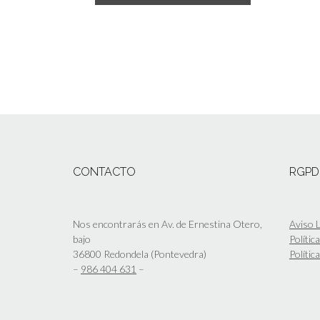
CONTACTO
RGPD
Nos encontrarás en Av. de Ernestina Otero,
Aviso L
bajo
Polític
36800 Redondela (Pontevedra)
Polític
–
986 404 631
–