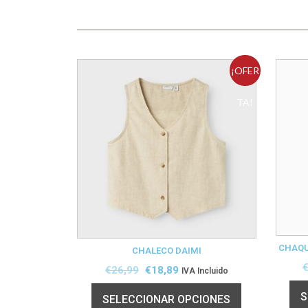
¡OFER
TA!
CHAQU
CHALECO DAIMI
€
26,99
€
18,89
IVA Incluido
S
SELECCIONAR OPCIONES