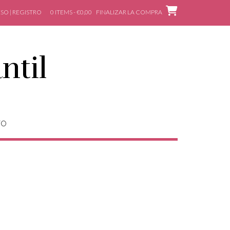
SO | REGISTRO
0 ITEMS - €0,00
FINALIZAR LA COMPRA
ntil
TO