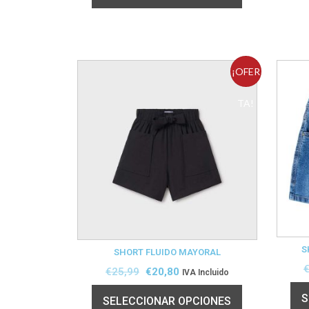
¡OFER
TA!
S
SHORT FLUIDO MAYORAL
€
25,99
€
20,80
IVA Incluido
S
SELECCIONAR OPCIONES