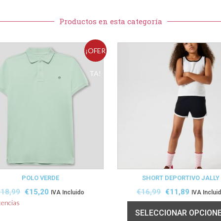
Productos en esta categoría
¡OFER
TA!
POLO VERDE
SHORT DEPORTIVO JALLY
€
18,99
€
15,20
€
16,99
€
11,89
IVA Incluido
IVA Inclui
tencias
SELECCIONAR OPCION