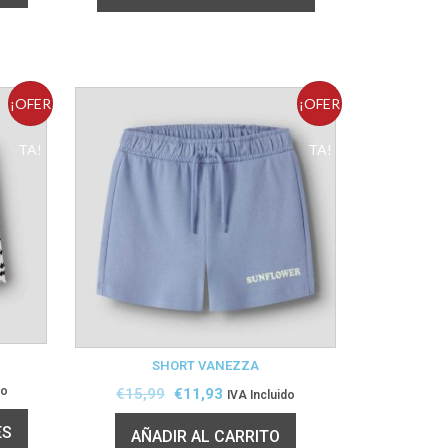
¡OFER
¡OFER
TA!
TA!
SHORT VANEZZA
do
€
15,99
€
11,93
IVA Incluido
ES
AÑADIR AL CARRITO