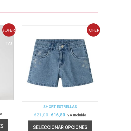
¡OFER
¡OFER
TA!
TA!
SHORT ESTRELLAS
do
€
21,00
€
16,80
IVA Incluido
ES
SELECCIONAR OPCIONES