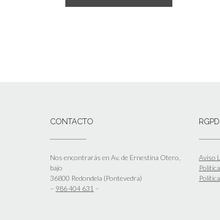
CONTACTO
RGPD
Nos encontrarás en Av. de Ernestina Otero,
Aviso L
bajo
Polític
36800 Redondela (Pontevedra)
Polític
–
986 404 631
–