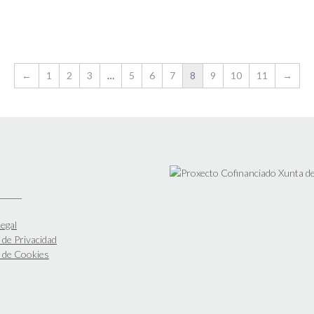
←
1
2
3
…
5
6
7
8
9
10
11
→
egal
a de Privacidad
a de Cookies