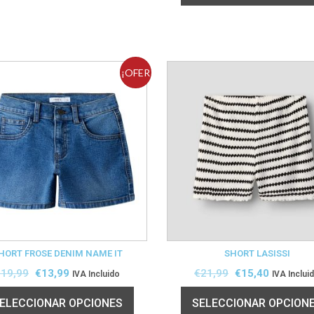
¡OFER
TA!
HORT FROSE DENIM NAME IT
SHORT LASISSI
€
19,99
€
13,99
€
21,99
€
15,40
IVA Incluido
IVA Inclui
ELECCIONAR OPCIONES
SELECCIONAR OPCION