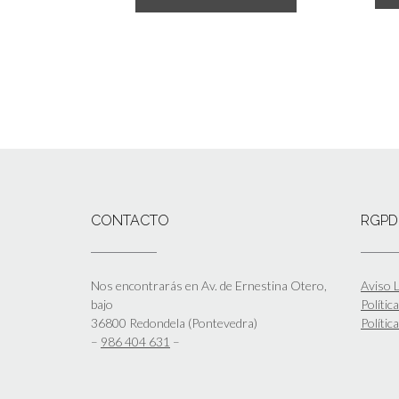
CONTACTO
RGPD
Nos encontrarás en Av. de Ernestina Otero,
Aviso L
bajo
Polític
36800 Redondela (Pontevedra)
Polític
–
986 404 631
–