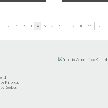
←
1
2
3
4
5
6
7
…
9
10
11
→
egal
a de Privacidad
a de Cookies