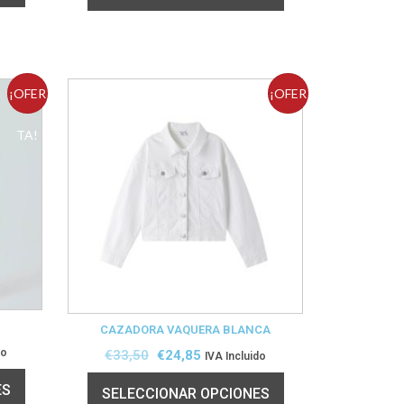
¡OFER
¡OFER
TA!
TA!
CAZADORA VAQUERA BLANCA
do
€
33,50
€
24,85
IVA Incluido
ES
SELECCIONAR OPCIONES