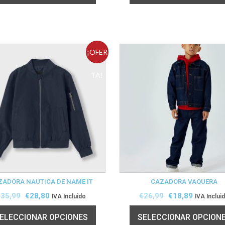
¡OFER
TA!
ZADORA NAUTICA DE NAME IT
CAZADORA VAQUERA
€
35,99
€
28,80
€
26,99
€
18,89
IVA Incluido
IVA Inclui
ELECCIONAR OPCIONES
SELECCIONAR OPCION