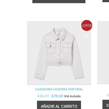
¡OFER
TA!
CAZADORA VAQUERA MAYORAL
€
36,99
€
29,60
IVA Incluido
S
AÑADIR AL CARRITO