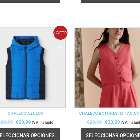
¡OFER
TA!
CHALECO AZULON
CHALECO BOTONES IMITACION
€
29,99
€
20,99
€
28,99
€
23,20
IVA Incluido
IVA Inclui
ELECCIONAR OPCIONES
SELECCIONAR OPCION