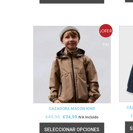
¡OFER
TA!
CA
CAZADORA MACON KIND
€
49,99
€
34,99
IVA Incluido
S
SELECCIONAR OPCIONES