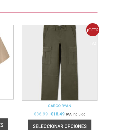
¡OFER
TA!
CARGO RYAN
€
36,99
€
18,49
IVA Incluido
ES
SELECCIONAR OPCIONES