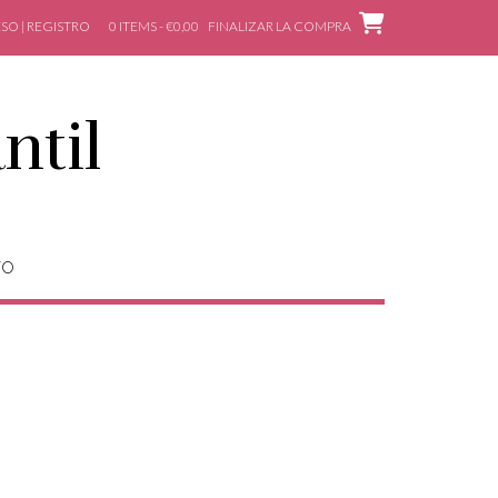
SO | REGISTRO
0 ITEMS - €0,00
FINALIZAR LA COMPRA
ntil
TO