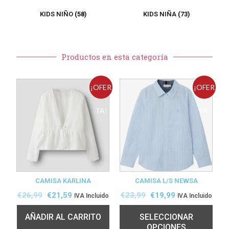
KIDS NIÑO
(58)
KIDS NIÑA
(73)
Productos en esta categoría
¡OFER
¡OFER
TA!
TA!
CAMISA KARLINA
CAMISA L/S NEWSA
€
26,99
€
21,59
€
23,99
€
19,99
IVA Incluido
IVA Incluido
AÑADIR AL CARRITO
SELECCIONAR
OPCIONES