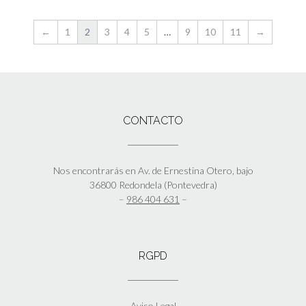
←
1
2
3
4
5
…
9
10
11
→
CONTACTO
Nos encontrarás en Av. de Ernestina Otero, bajo
36800 Redondela (Pontevedra)
–
986 404 631
–
RGPD
Aviso Legal