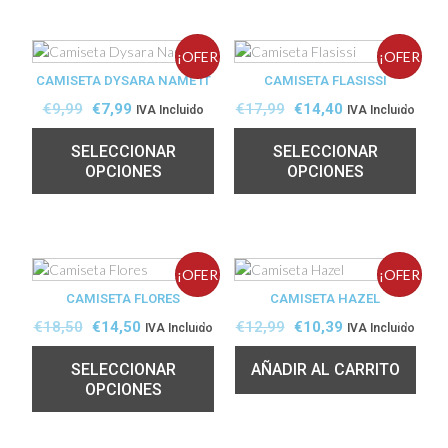
¡OFER
¡OFER
CAMISETA DYSARA NAME IT
CAMISETA FLASISSI
TA!
TA!
€
9,99
€
7,99
€
17,99
€
14,40
IVA Incluido
IVA Incluido
SELECCIONAR
SELECCIONAR
OPCIONES
OPCIONES
¡OFER
¡OFER
CAMISETA FLORES
CAMISETA HAZEL
TA!
TA!
€
18,50
€
14,50
€
12,99
€
10,39
IVA Incluido
IVA Incluido
SELECCIONAR
AÑADIR AL CARRITO
OPCIONES