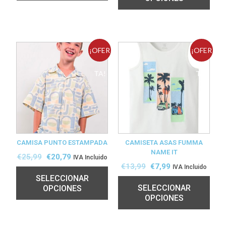
¡OFER
¡OFER
TA!
TA!
CAMISA PUNTO ESTAMPADA
CAMISETA ASAS FUMMA
NAME IT
€
25,99
€
20,79
IVA Incluido
€
13,99
€
7,99
IVA Incluido
SELECCIONAR
SELECCIONAR
OPCIONES
OPCIONES