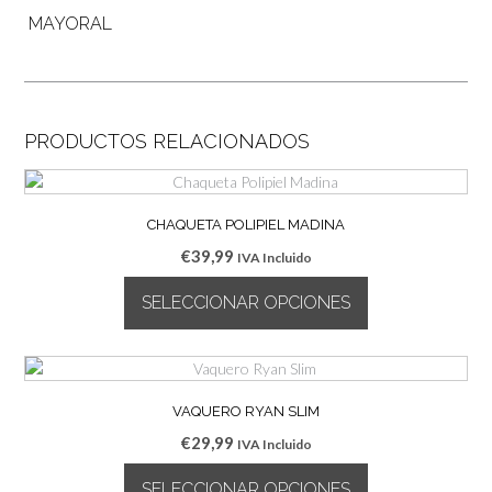
MAYORAL
PRODUCTOS RELACIONADOS
CHAQUETA POLIPIEL MADINA
€
39,99
IVA Incluido
SELECCIONAR OPCIONES
Este
producto
tiene
múltiples
VAQUERO RYAN SLIM
variantes.
€
29,99
IVA Incluido
Las
opciones
SELECCIONAR OPCIONES