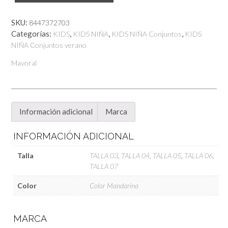
Acampanado
cantidad
SKU:
8447372703
Categorías:
,
,
,
KIDS
KIDS NIÑA
KIDS NIÑA Conjuntos
KIDS
NIÑA Conjuntos verano
Mayoral
Información adicional
Marca
INFORMACIÓN ADICIONAL
Talla
TALLA 03
,
TALLA 04
,
TALLA 05
,
TALLA 06
,
TALLA 07
Color
Color Mandarina
MARCA