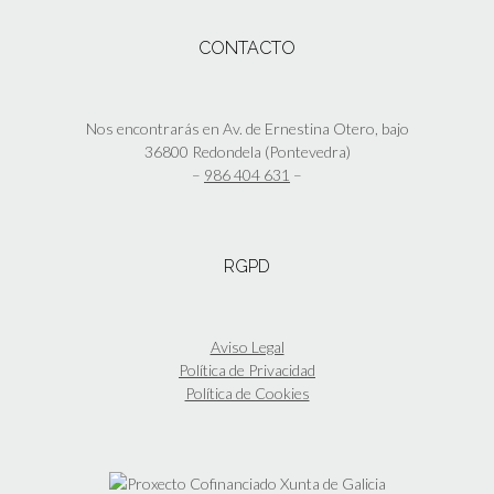
página
variantes.
de
Las
CONTACTO
producto
opciones
se
pueden
elegir
Nos encontrarás en Av. de Ernestina Otero, bajo
en
36800 Redondela (Pontevedra)
la
–
986 404 631
–
página
de
producto
RGPD
Aviso Legal
Política de Privacidad
Política de Cookies