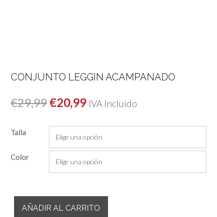
CONJUNTO LEGGIN ACAMPANADO
El
El
€
29,99
€
20,99
IVA Incluido
precio
precio
Talla
original
actual
era:
es:
Color
€29,99.
€20,99.
Conjunto
AÑADIR AL CARRITO
Leggin