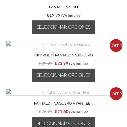
PANTALON VIAN
€
19,99
IVA Incluido
SELECCIONAR OPCIONES
Este
producto
¡OFER
tiene
múltiples
NKMROBIN PANTALON VAQUERO
TA!
variantes.
El
El
€
29,99
€
23,99
IVA Incluido
Las
precio
precio
opciones
SELECCIONAR OPCIONES
original
actual
se
era:
es:
pueden
Este
€29,99.
€23,99.
elegir
producto
¡OFER
en
tiene
la
múltiples
PANTALON VAQUERO RYAN TEEN
TA!
página
variantes.
El
El
€
26,99
€
21,60
IVA Incluido
de
Las
precio
precio
producto
opciones
SELECCIONAR OPCIONES
original
actual
se