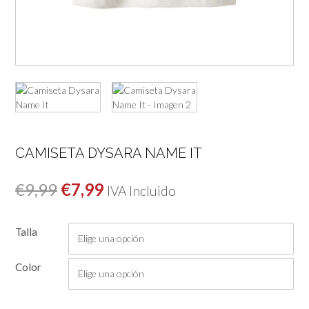
CAMISETA DYSARA NAME IT
El
El
€
9,99
€
7,99
IVA Incluido
precio
precio
Talla
original
actual
era:
es:
Color
€9,99.
€7,99.