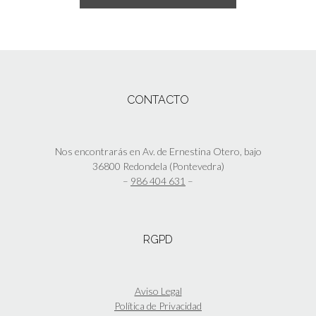
era:
es:
pueden
Este
€26,99.
€21,60.
elegir
producto
en
tiene
la
múltiples
página
variantes.
de
Las
CONTACTO
producto
opciones
se
pueden
elegir
Nos encontrarás en Av. de Ernestina Otero, bajo
en
36800 Redondela (Pontevedra)
la
–
986 404 631
–
página
de
producto
RGPD
Aviso Legal
Política de Privacidad