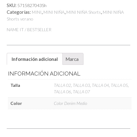
Name
SKU:
5715827043Sh
It
Categorías:
,
,
,
MINI
MINI NIÑA
MINI NIÑA Shorts
MINI NIÑA
cantidad
Shorts verano
NAME IT / BESTSELLER
Información adicional
Marca
INFORMACIÓN ADICIONAL
Talla
TALLA 02
,
TALLA 03
,
TALLA 04
,
TALLA 05
,
TALLA 06
,
TALLA 07
Color
Color Denim Medio