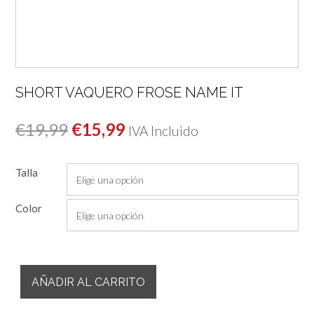
SHORT VAQUERO FROSE NAME IT
El
El
€
19,99
€
15,99
IVA Incluido
precio
precio
Talla
original
actual
era:
es:
Color
€19,99.
€15,99.
Short
AÑADIR AL CARRITO
Vaquero
Frose