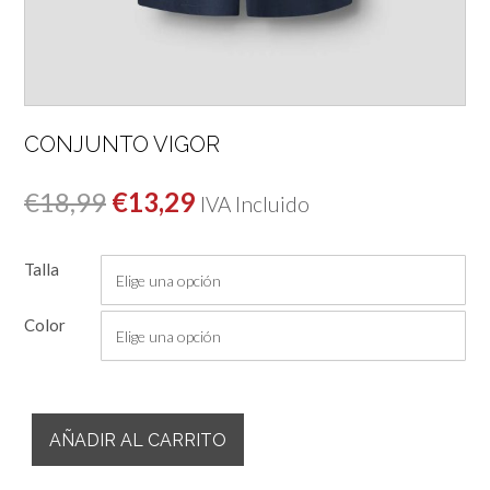
CONJUNTO VIGOR
El
El
€
18,99
€
13,29
IVA Incluido
precio
precio
Talla
original
actual
era:
es:
Color
€18,99.
€13,29.
Conjunto
AÑADIR AL CARRITO
Vigor
cantidad