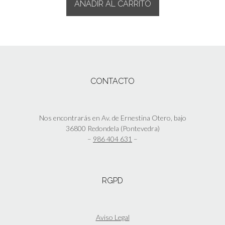
AÑADIR AL CARRITO
CONTACTO
Nos encontrarás en Av. de Ernestina Otero, bajo
36800 Redondela (Pontevedra)
–
986 404 631
–
RGPD
Aviso Legal