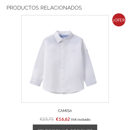
PRODUCTOS RELACIONADOS
¡OFER
TA!
CAMISA
El
El
€
23,75
€
16,62
IVA Incluido
precio
precio