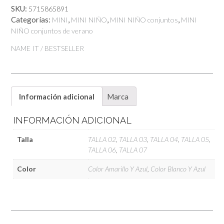
SKU:
5715865891
Categorías:
,
,
,
MINI
MINI NIÑO
MINI NIÑO conjuntos
MINI
NIÑO conjuntos de verano
NAME IT / BESTSELLER
Información adicional
Marca
INFORMACIÓN ADICIONAL
Talla
TALLA 02
,
TALLA 03
,
TALLA 04
,
TALLA 05
,
TALLA 06
,
TALLA 07
Color
Color Amarillo Y Azul
,
Color Blanco Y Azul