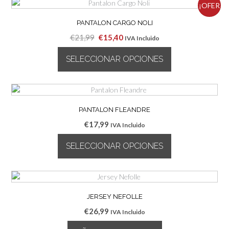
¡OFER
PANTALON CARGO NOLI
TA!
El
El
€
21,99
€
15,40
IVA Incluido
precio
precio
SELECCIONAR OPCIONES
original
actual
era:
es:
Este
€21,99.
€15,40.
producto
tiene
múltiples
PANTALON FLEANDRE
variantes.
€
17,99
IVA Incluido
Las
opciones
SELECCIONAR OPCIONES
se
pueden
Este
elegir
producto
en
tiene
la
múltiples
JERSEY NEFOLLE
página
variantes.
€
26,99
IVA Incluido
de
Las
producto
opciones