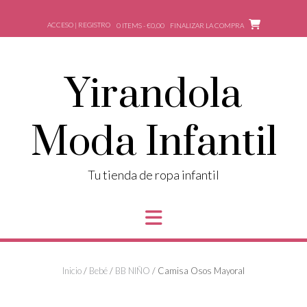
Saltar
al
ACCESO | REGISTRO
0 ITEMS - €0,00
FINALIZAR LA COMPRA
contenido
Yirandola
Moda Infantil
Tu tienda de ropa infantil
Inicio
/
Bebé
/
BB NIÑO
/ Camisa Osos Mayoral