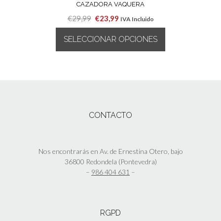
la
CAZADORA VAQUERA
TA!
página
El
El
€
29,99
€
23,99
IVA Incluido
de
precio
precio
producto
SELECCIONAR OPCIONES
original
actual
era:
es:
Este
€29,99.
€23,99.
producto
tiene
múltiples
variantes.
Las
CONTACTO
opciones
se
pueden
elegir
Nos encontrarás en Av. de Ernestina Otero, bajo
en
36800 Redondela (Pontevedra)
la
–
986 404 631
–
página
de
producto
RGPD