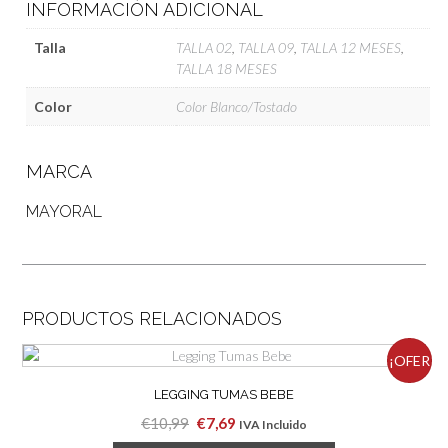
INFORMACIÓN ADICIONAL
Talla
TALLA 02
,
TALLA 09
,
TALLA 12 MESES
,
TALLA 18 MESES
Color
Color Blanco/Tostado
MARCA
MAYORAL
PRODUCTOS RELACIONADOS
¡OFER
LEGGING TUMAS BEBE
TA!
El
El
€
10,99
€
7,69
IVA Incluido
precio
precio