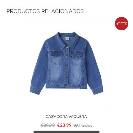
PRODUCTOS RELACIONADOS
¡OFER
TA!
CAZADORA VAQUERA
El
El
€
29,99
€
23,99
IVA Incluido
precio
precio