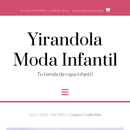
Saltar
al
ACCESO | REGISTRO
0 ITEMS - €0,00
FINALIZAR LA COMPRA
contenido
Yirandola
Moda Infantil
Tu tienda de ropa infantil
Inicio
/
Bebé
/
BB NIÑO
/ Camisa Cuello Mao