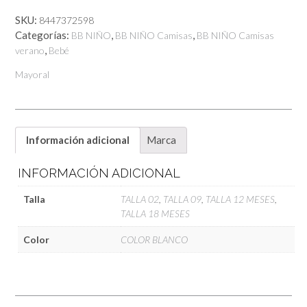
cantidad
SKU:
8447372598
Categorías:
,
,
BB NIÑO
BB NIÑO Camisas
BB NIÑO Camisas
,
verano
Bebé
Mayoral
Información adicional
Marca
INFORMACIÓN ADICIONAL
Talla
TALLA 02
,
TALLA 09
,
TALLA 12 MESES
,
TALLA 18 MESES
Color
COLOR BLANCO