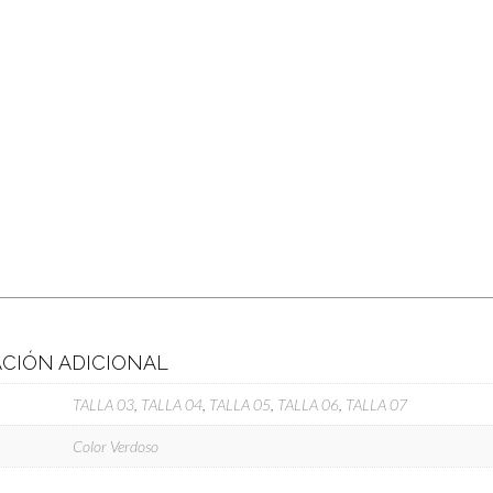
CIÓN ADICIONAL
TALLA 03
,
TALLA 04
,
TALLA 05
,
TALLA 06
,
TALLA 07
Color Verdoso