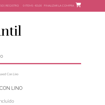
SO | REGISTRO
0 ITEMS - €0,00
FINALIZAR LA COMPRA
ntil
TO
axed Con Lino
CON LINO
Incluido