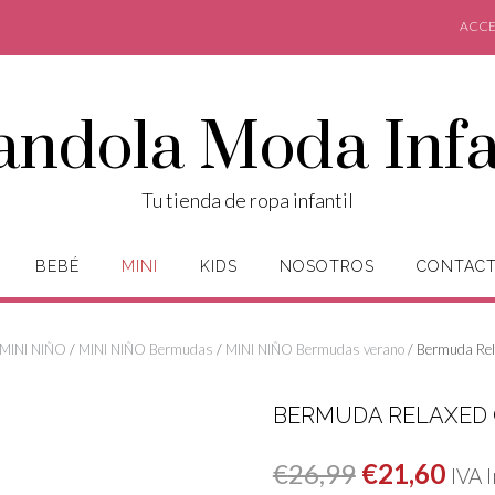
ACCE
andola Moda Infa
Tu tienda de ropa infantil
BEBÉ
MINI
KIDS
NOSOTROS
CONTAC
MINI NIÑO
/
MINI NIÑO Bermudas
/
MINI NIÑO Bermudas verano
/ Bermuda Rel
BERMUDA RELAXED 
El
El
€
26,99
€
21,60
IVA 