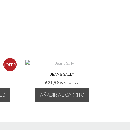
¡OFER
JEANS SALLY
TA!
€
21,99
do
IVA Incluido
ES
AÑADIR AL CARRITO