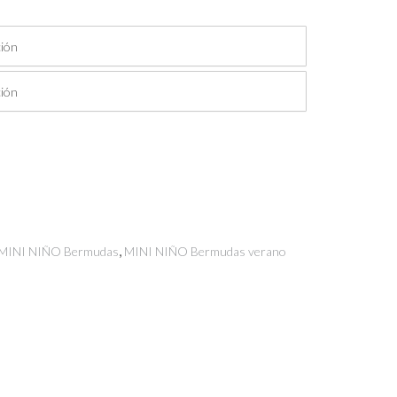
io
al
60.
,
MINI NIÑO Bermudas
MINI NIÑO Bermudas verano