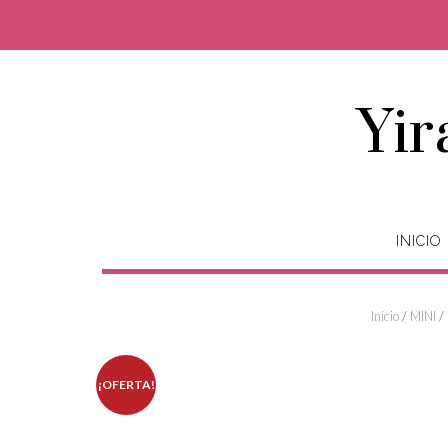
Saltar
al
contenido
Yir
INICIO
Inicio
/
MINI
/
¡OFERTA!