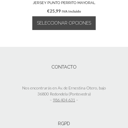
la
múltiples
JERSEY PUNTO PERRITO MAYORAL
página
variantes.
€
25,99
IVA Incluido
de
Las
producto
opciones
SELECCIONAR OPCIONES
se
pueden
Este
elegir
producto
en
tiene
la
múltiples
página
variantes.
de
Las
CONTACTO
producto
opciones
se
pueden
elegir
Nos encontrarás en Av. de Ernestina Otero, bajo
en
36800 Redondela (Pontevedra)
la
–
986 404 631
–
página
de
producto
RGPD