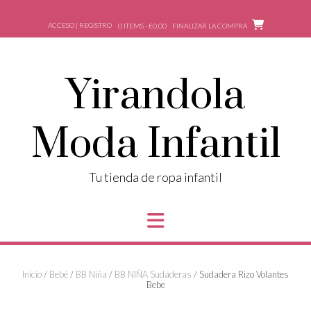
Saltar
al
ACCESO | REGISTRO
0 ITEMS - €0,00
FINALIZAR LA COMPRA
contenido
Yirandola
Moda Infantil
Tu tienda de ropa infantil
Inicio
/
Bebé
/
BB Niña
/
BB NIÑA Sudaderas
/ Sudadera Rizo Volantes
Bebe