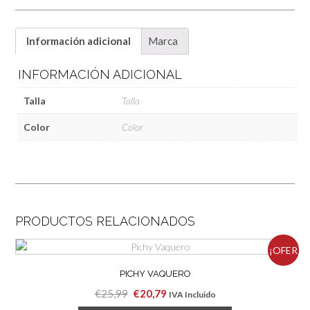
Información adicional
Marca
INFORMACIÓN ADICIONAL
Talla
Talla
Color
Color
PRODUCTOS RELACIONADOS
¡OFER
PICHY VAQUERO
TA!
El
El
€
25,99
€
20,79
IVA Incluido
precio
precio