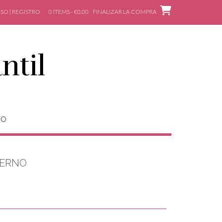
SO | REGISTRO
0 ITEMS - €0,00
FINALIZAR LA COMPRA
ntil
TO
IERNO