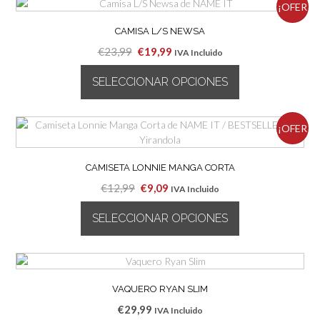
¡OFER
CAMISA L/S NEWSA
TA!
El
El
€
23,99
€
19,99
IVA Incluido
precio
precio
SELECCIONAR OPCIONES
original
actual
era:
es:
Este
€23,99.
€19,99.
producto
¡OFER
tiene
múltiples
TA!
variantes.
CAMISETA LONNIE MANGA CORTA
Las
El
El
€
12,99
€
9,09
IVA Incluido
opciones
precio
precio
se
SELECCIONAR OPCIONES
original
actual
pueden
era:
es:
elegir
Este
€12,99.
€9,09.
en
producto
la
tiene
página
múltiples
VAQUERO RYAN SLIM
de
variantes.
€
29,99
IVA Incluido
producto
Las