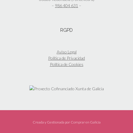
la
–
986 404 631
–
página
de
producto
RGPD
Aviso Legal
Política de Privacidad
Política de Cookies
Creada y Gestionada por
Comprar en Galicia