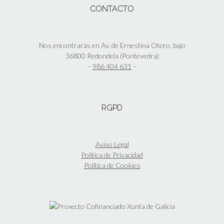
de
Las
CONTACTO
producto
opciones
se
pueden
elegir
Nos encontrarás en Av. de Ernestina Otero, bajo
en
36800 Redondela (Pontevedra)
la
–
986 404 631
–
página
de
producto
RGPD
Aviso Legal
Política de Privacidad
Política de Cookies