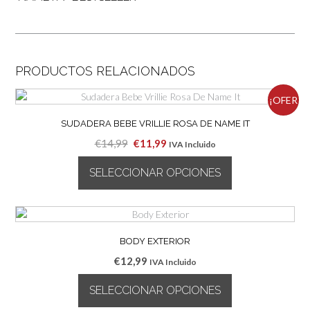
PRODUCTOS RELACIONADOS
¡OFER
SUDADERA BEBE VRILLIE ROSA DE NAME IT
TA!
El
El
€
14,99
€
11,99
IVA Incluido
precio
precio
SELECCIONAR OPCIONES
original
actual
era:
es:
Este
€14,99.
€11,99.
producto
tiene
múltiples
BODY EXTERIOR
variantes.
€
12,99
IVA Incluido
Las
opciones
SELECCIONAR OPCIONES
se