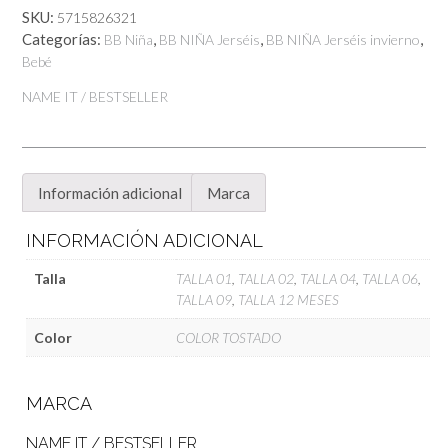
Name
SKU:
5715826321
It
Categorías:
,
,
,
BB Niña
BB NIÑA Jerséis
BB NIÑA Jerséis invierno
cantidad
Bebé
NAME IT / BESTSELLER
Información adicional
Marca
INFORMACIÓN ADICIONAL
Talla
TALLA 01
,
TALLA 02
,
TALLA 04
,
TALLA 06
,
TALLA 09
,
TALLA 12 MESES
Color
COLOR TOSTADO
MARCA
NAME IT / BESTSELLER